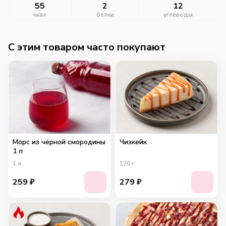
55
2
12
ккал
белки
углеводы
C этим товаром часто покупают
Морс из чёрной смородины
Чизкейк
1 л
1
л
120
г
259
₽
279
₽