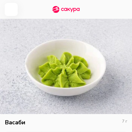
Васаби
7
г