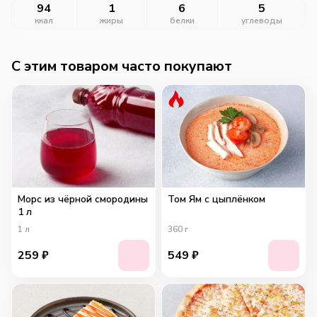
94
1
6
5
ккал
жиры
белки
углеводы
C этим товаром часто покупают
Морс из чёрной смородины
Том Ям с цыплёнком
1 л
1
л
360
г
259
₽
549
₽