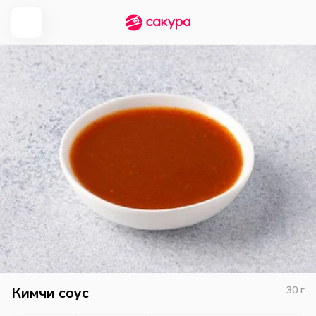
Кимчи соус
30
г