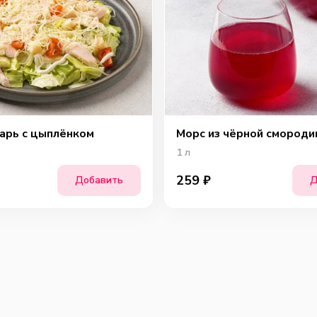
арь с цыплёнком
Морс из чёрной смороди
1
л
259
₽
Добавить
Д