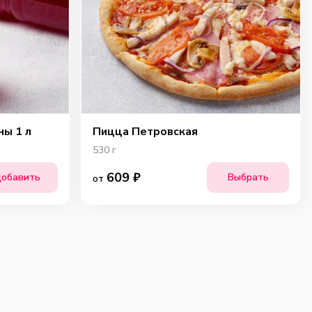
ны 1 л
Пицца Петровская
530
г
609
₽
обавить
Выбрать
от