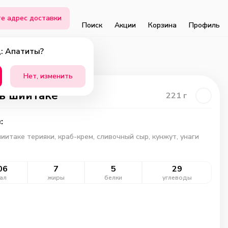
е адрес доставки
Поиск
Акции
Корзина
Профиль
: Апатиты?
Нет, изменить
ь шиитаке
221
г
:
шиитаке терияки, краб-крем, сливочный сыр, кунжут, унаги
06
7
5
29
ал
жиры
белки
углеводы