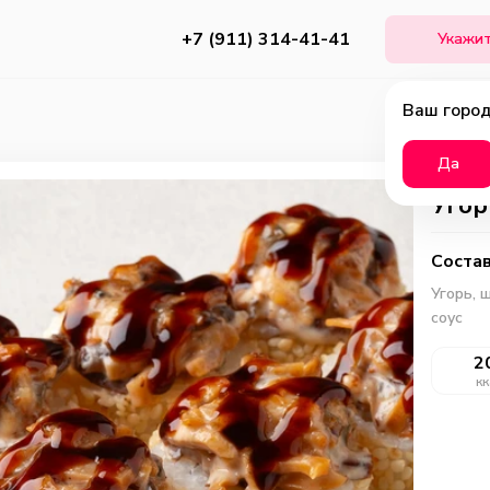
+7 (911) 314-41-41
Укажит
Ваш город
Да
Угор
Состав
Угорь, 
соус
2
кк