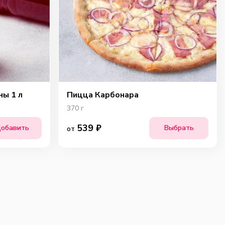
ны 1 л
Пицца Карбонара
370
г
539
₽
обавить
Выбрать
от