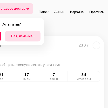
е адрес доставки
Поиск
Акции
Корзина
Профиль
: Апатиты?
Нет, изменить
и
230
г
:
краб-крем, темпура, лимон, унаги соус
21
17
7
34
ал
жиры
белки
углеводы