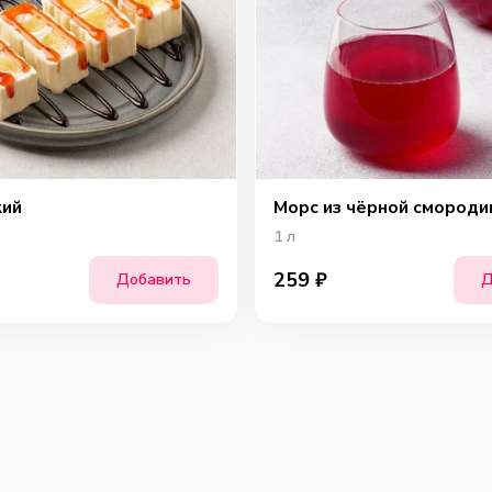
кий
Морс из чёрной смороди
1
л
259
₽
Добавить
Д