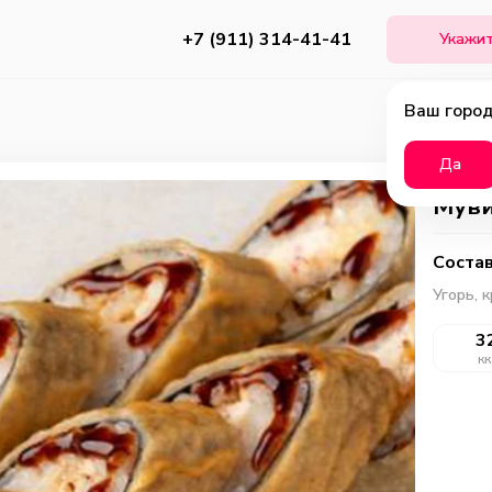
+7 (911) 314-41-41
Укажит
Ваш город
Да
Мув
Состав
Угорь, 
3
кк