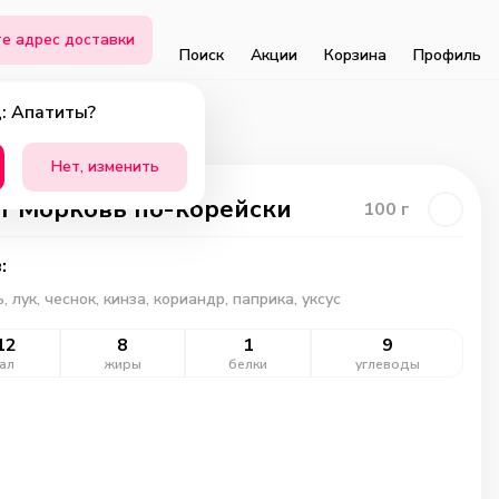
е адрес доставки
Поиск
Акции
Корзина
Профиль
: Апатиты?
Нет, изменить
т Морковь по-корейски
100
г
:
 лук, чеснок, кинза, кориандр, паприка, уксус
12
8
1
9
ал
жиры
белки
углеводы