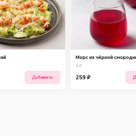
кий
Морс из чёрной смороди
1
л
259
₽
Добавить
Д