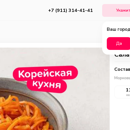
+7 (911) 314-41-41
Укажит
Ваш город
Да
Сала
Состав
Морковь,
1
кк