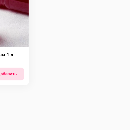
ны 1 л
обавить