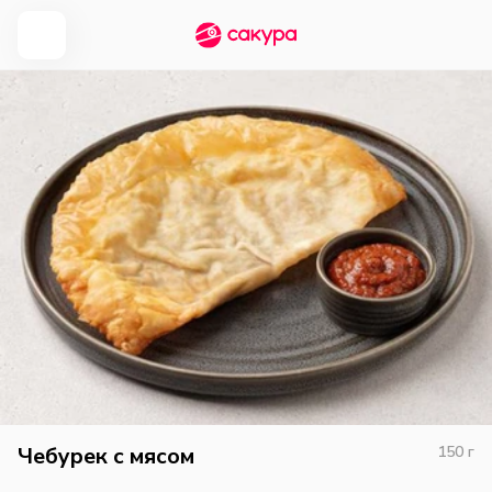
Чебурек с мясом
150
г