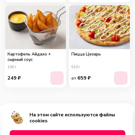
Картофель Айдахо +
Пицца Цезарь
сырный соус
100
г
510
г
249
₽
659
₽
от
На этом сайте используются файлы
Добавить за 289₽
cookies