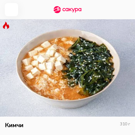
Кимчи
310
г