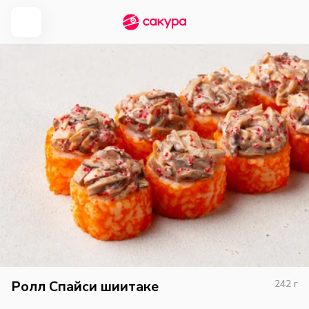
Ролл Спайси шиитаке
242
г