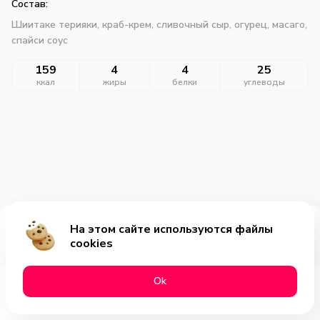
Состав:
Шиитаке терияки, краб-крем, сливочный сыр, огурец, масаго,
спайси соус
159
4
4
25
ккал
жиры
белки
углеводы
На этом сайте используются файлы
Добавить за 399₽
cookies
Оk
Меню
Акции
Профиль
Корзина