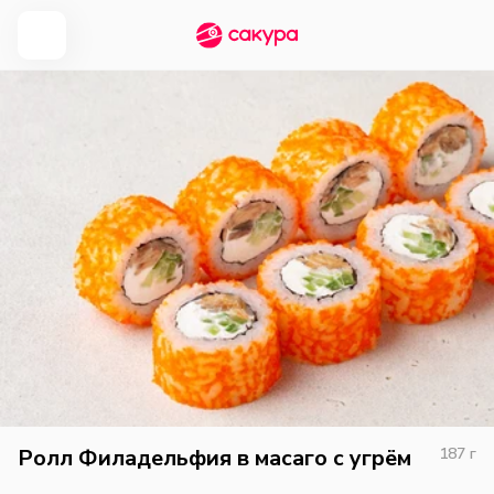
Ролл Филадельфия в масаго с угрём
187
г