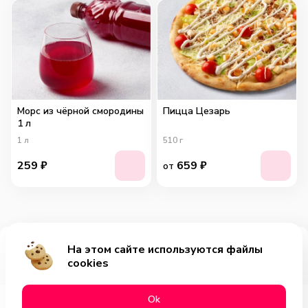
Морс из чёрной смородины
Пицца Цезарь
1 л
1
л
510
г
259
₽
659
₽
от
На этом сайте используются файлы
Добавить за 519₽
cookies
Оk