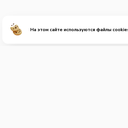
На этом сайте используются файлы cookie
М
Хит
+7 (911) 314-41-41
Зап
Позвонить нам
Коре
Часы работы:
Зак
c 11:00 до 23:00
Доп