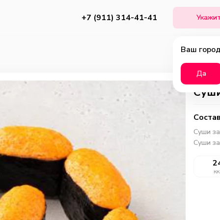
+7 (911) 314-41-41
Укажит
Ваш город
Да
Суши
Состав
Суши за
Суши за
2
кк