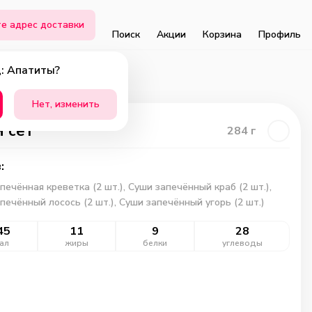
е адрес доставки
Поиск
Акции
Корзина
Профиль
: Апатиты?
Нет, изменить
 сет
284
г
:
печённая креветка (2 шт.), Суши запечённый краб (2 шт.),
печённый лосось (2 шт.), Суши запечённый угорь (2 шт.)
45
11
9
28
ал
жиры
белки
углеводы