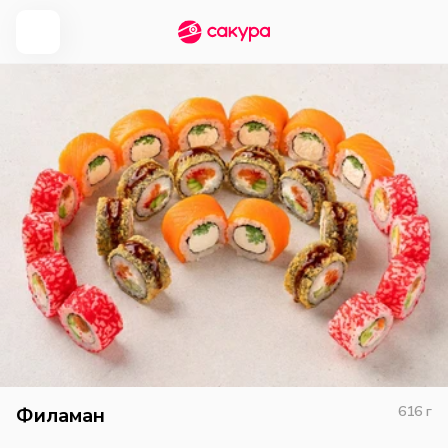
Филаман
616
г