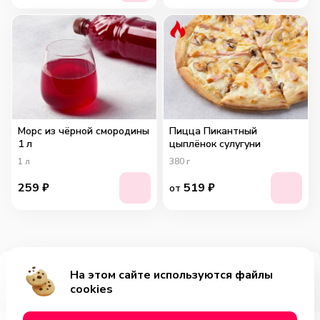
Морс из чёрной смородины
Пицца Пикантный
1 л
цыплёнок сулугуни
1
л
380
г
259
₽
519
₽
от
На этом сайте используются файлы
Добавить за 1429₽
cookies