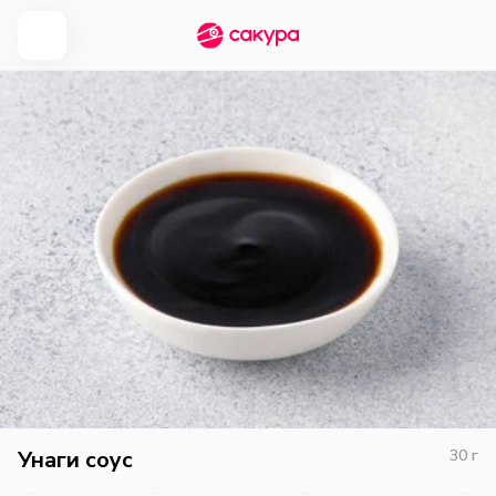
Унаги соус
30
г