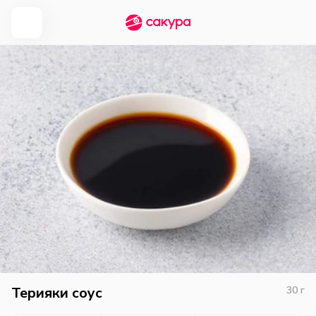
Терияки соус
30
г