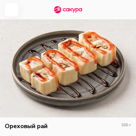
Ореховый рай
166
г