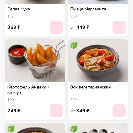
Салат Чука
Пицца Маргарита
152
г
330
г
369
₽
449
₽
от
Картофель Айдахо +
Вок вегетарианский
кетчуп
100
г
225
г
249
₽
349
₽
от