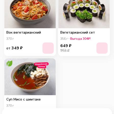
Вок вегетарианский
Вегетарианский сет
370
г
356
г
Выгода 304₽!
649
₽
349
₽
от
953 ₽
Суп Мисо с шиитаке
370
г